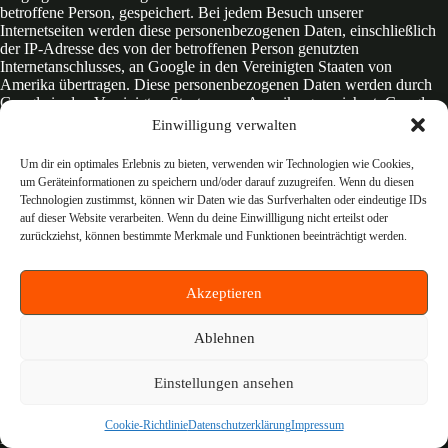
betroffene Person, gespeichert. Bei jedem Besuch unserer
Internetseiten werden diese personenbezogenen Daten, einschließlich
der IP-Adresse des von der betroffenen Person genutzten
Internetanschlusses, an Google in den Vereinigten Staaten von
Amerika übertragen. Diese personenbezogenen Daten werden durch
Google in den Vereinigten Staaten von Amerika gespeichert. Google
gibt diese über das technische Verfahren erhobenen
Einwilligung verwalten
personenbezogenen Daten unter Umständen an Dritte weiter.
Um dir ein optimales Erlebnis zu bieten, verwenden wir Technologien wie Cookies,
Die betroffene Person kann die Setzung von Cookies durch unsere
um Geräteinformationen zu speichern und/oder darauf zuzugreifen. Wenn du diesen
Internetseite, wie oben bereits dargestellt, jederzeit mittels einer
Technologien zustimmst, können wir Daten wie das Surfverhalten oder eindeutige IDs
entsprechenden Einstellung des genutzten Internetbrowsers verhindern
auf dieser Website verarbeiten. Wenn du deine Einwillligung nicht erteilst oder
und damit der Setzung von Cookies dauerhaft widersprechen. Eine
zurückziehst, können bestimmte Merkmale und Funktionen beeinträchtigt werden.
solche Einstellung des genutzten Internetbrowsers würde auch
verhindern, dass Google ein Cookie auf dem
informationstechnologischen System der betroffenen Person setzt.
Akzeptieren
Zudem kann ein von Google Analytics bereits gesetzter Cookie
jederzeit über den Internetbrowser oder andere Softwareprogramme
Ablehnen
gelöscht werden.
Einstellungen ansehen
Ferner besteht für die betroffene Person die Möglichkeit, einer
Erfassung der durch Google Analytics erzeugten, auf eine Nutzung
dieser Internetseite bezogenen Daten sowie der Verarbeitung dieser
Cookie-Richtlinie
Datenschutzerklärung
Impressum
Daten durch Google zu widersprechen und eine solche zu verhindern.