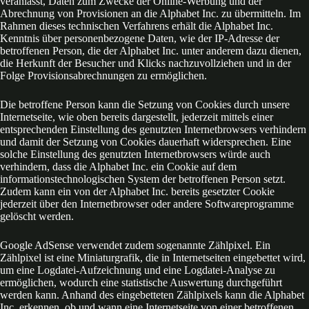
veranlasst, Daten zum Zwecke der Online-Werbung und der
Abrechnung von Provisionen an die Alphabet Inc. zu übermitteln. Im
Rahmen dieses technischen Verfahrens erhält die Alphabet Inc.
Kenntnis über personenbezogene Daten, wie der IP-Adresse der
betroffenen Person, die der Alphabet Inc. unter anderem dazu dienen,
die Herkunft der Besucher und Klicks nachzuvollziehen und in der
Folge Provisionsabrechnungen zu ermöglichen.
Die betroffene Person kann die Setzung von Cookies durch unsere
Internetseite, wie oben bereits dargestellt, jederzeit mittels einer
entsprechenden Einstellung des genutzten Internetbrowsers verhindern
und damit der Setzung von Cookies dauerhaft widersprechen. Eine
solche Einstellung des genutzten Internetbrowsers würde auch
verhindern, dass die Alphabet Inc. ein Cookie auf dem
informationstechnologischen System der betroffenen Person setzt.
Zudem kann ein von der Alphabet Inc. bereits gesetzter Cookie
jederzeit über den Internetbrowser oder andere Softwareprogramme
gelöscht werden.
Google AdSense verwendet zudem sogenannte Zählpixel. Ein
Zählpixel ist eine Miniaturgrafik, die in Internetseiten eingebettet wird,
um eine Logdatei-Aufzeichnung und eine Logdatei-Analyse zu
ermöglichen, wodurch eine statistische Auswertung durchgeführt
werden kann. Anhand des eingebetteten Zählpixels kann die Alphabet
Inc. erkennen, ob und wann eine Internetseite von einer betroffenen